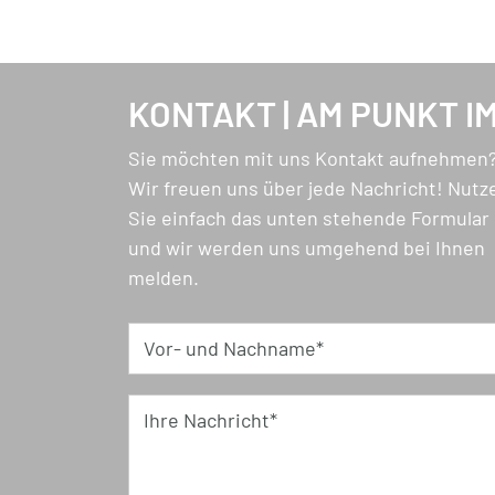
Mattsee steht für Natur, Ruhe und Leben
Gesamtpaket: Lage, Aussicht und Qualitä
Jetzt liegt es an Ihnen: Nur träumen oder
KONTAKT | AM PUNKT I
Exposé anfordern & mehr erfahren – bevor
Sie möchten mit uns Kontakt aufnehmen
Wir freuen uns über jede Nachricht! Nutz
Sie einfach das unten stehende Formular
und wir werden uns umgehend bei Ihnen
melden.
Vor- und Nachname*
Ihre Nachricht*