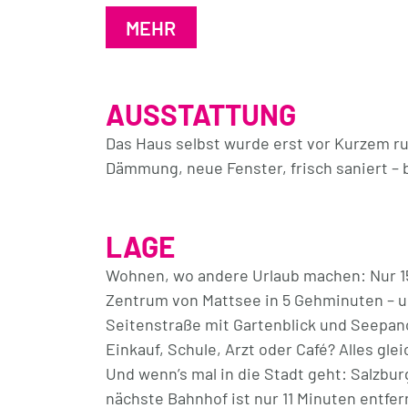
persönliches Wohngefühl.
MEHR
Der bereits genehmigte Plan sieht einen
offener Küche, zwei Schlafzimmer, zwei Bä
AUSSTATTUNG
Raumhöhe im Dachgeschoss vor – plus ein
ideal als Schlafzimmer, Homeoffice oder A
Das Haus selbst wurde erst vor Kurzem 
Dämmung, neue Fenster, frisch saniert – 
Die Ausstattung erfüllt höchste Ansprüc
Seeblick, Klimaanlage, Photovoltaik und v
neues Zuhause wird schlüsselfertig überg
LAGE
genießen.
Wohnen, wo andere Urlaub machen: Nur 1
Zentrum von Mattsee in 5 Gehminuten – un
Stauraum? Selbstverständlich – mit eigen
Seitenstraße mit Gartenblick und Seepa
Parkplatz? Auf Wunsch bis zu 3 Stück – di
Einkauf, Schule, Arzt oder Café? Alles gle
Parkplatz).
Und wenn’s mal in die Stadt geht: Salzbur
nächste Bahnhof ist nur 11 Minuten entfer