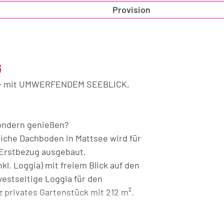
Provision
G
e – mit UMWERFENDEM SEEBLICK,
sondern genießen?
liche Dachboden in Mattsee wird für
 Erstbezug ausgebaut.
kl. Loggia) mit freiem Blick auf den
estseitige Loggia für den
 privates Gartenstück mit 212 m².
nd sorgt so für ein ruhiges,