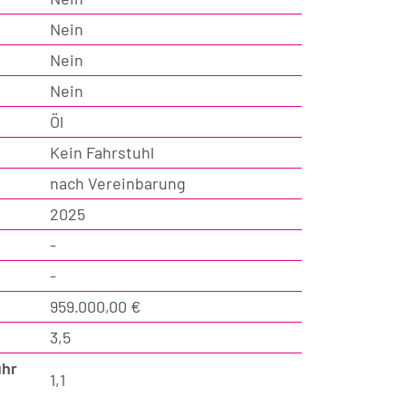
Nein
Nein
Nein
Öl
Kein Fahrstuhl
nach Vereinbarung
2025
-
-
959.000,00 €
3,5
hr
1,1