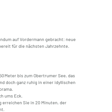
 großzügigen Wohn-/Essbereich mit
der mit Seeblick und fast 3,7 m
 Extra-Zimmer direkt beim Eingang,
telier.
rundum auf Vordermann gebracht: neue
bereit für die nächsten Jahrzehnte.
he: Fußbodenheizung, Sauna mit
iele weitere Premium-Details. Ihr
eben – einziehen, wohlfühlen,
50 Meter bis zum Obertrumer See, das
d doch ganz ruhig in einer idyllischen
em Kellerabteil.
norama.
rekt vorm Haus (Kaufpreis € 10.000 pro
ich ums Eck.
g erreichen Sie in 20 Minuten, der
nt.