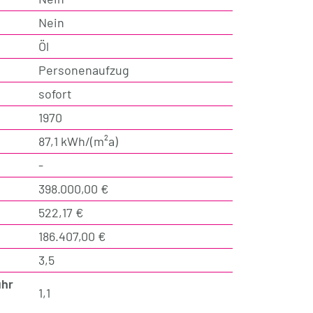
Nein
Öl
Personenaufzug
sofort
1970
87,1 kWh/(m²a)
-
398.000,00 €
522,17 €
186.407,00 €
3,5
hr
1,1