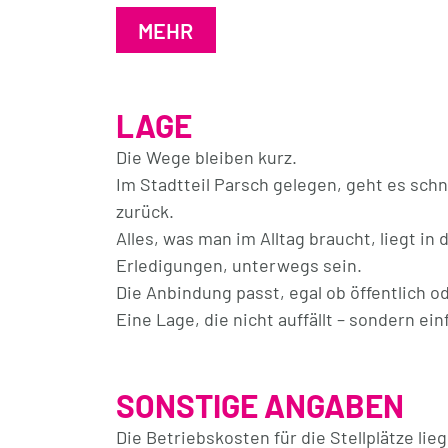
Osten, das andere nach Westen ausgerich
MEHR
Dazwischen liegen das Badezimmer mit Wa
Abstellraum mit Waschmaschinenanschlu
LAGE
Zwei Stellplätze gehören dazu (Kaufpreis j
Die Wege bleiben kurz.
sondern einfach heimkommen!
Im Stadtteil Parsch gelegen, geht es sch
zurück.
Im Haus gibt es ein Kellerabteil, Platz fü
Alles, was man im Alltag braucht, liegt i
Draußen einen Garten mit Spielplatz.
Erledigungen, unterwegs sein.
Die Anbindung passt, egal ob öffentlich o
Eine Wohnung, die Raum für zwei gibt – u
Eine Lage, die nicht auffällt – sondern ein
sehen: dann fordern Sie jetzt das Exposé
Besichitgungstermin.
SONSTIGE ANGABEN
Die Betriebskosten für die Stellplätze lieg