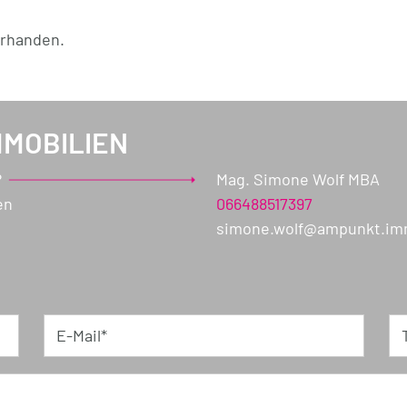
orhanden.
MMOBILIEN
?
Mag. Simone Wolf MBA
en
066488517397
simone.wolf@ampunkt.i
E-Mail*