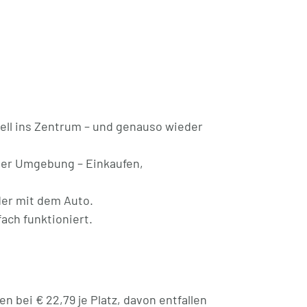
tet.
nne, eine separate Toilette und ein
ss.
e € 10.000) – kein Parkplatzsuchen,
nell ins Zentrum – und genauso wieder
r Fahrräder und einen Waschkeller.
n der Umgebung – Einkaufen,
der mit dem Auto.
nd auch für mehr. Wenn Sie sich hier
fach funktioniert.
 an und vereinbaren Ihren persönlichen
en bei € 22,79 je Platz, davon entfallen