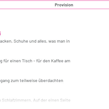
Provision
G
acken, Schuhe und alles, was man in
 für einen Tisch – für den Kaffee am
ugang zum teilweise überdachten
 Schlafzimmern. Auf der einen Seite
n klingt er aus – das eine Zimmer nach