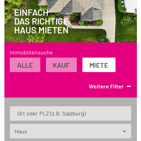
EINFACH
REFERENZEN
DAS RICHTIGE
ÜBER UNS
HAUS MIETEN
WISSENSWERTES
FÜR KÄUFER
Immobiliensuche
FÜR VERKÄUFER
ALLE
KAUF
MIETE
BLOG
-
Weitere Filter
Ort oder PLZ (z.B. Salzburg)