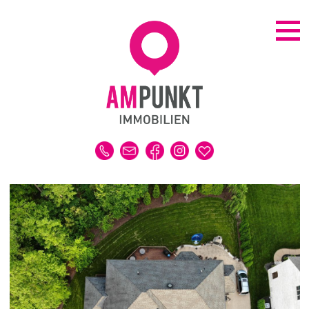
KAUFEN | MIETEN
ALLE IMMOBILIEN
HAUS
WOHNUNG
GRUNDSTÜCK
GEWERBE
DUBAI-IMMOBILIEN
REFERENZEN
MERKLISTE
VERKAUFEN | VERMIETEN
IMMOBILIENBEWERTUNG