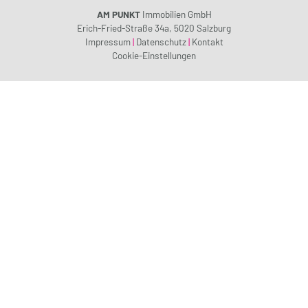
AM PUNKT
Immobilien GmbH
Erich-Fried-Straße 34a, 5020 Salzburg
Impressum
|
Datenschutz
|
Kontakt
Cookie-Einstellungen