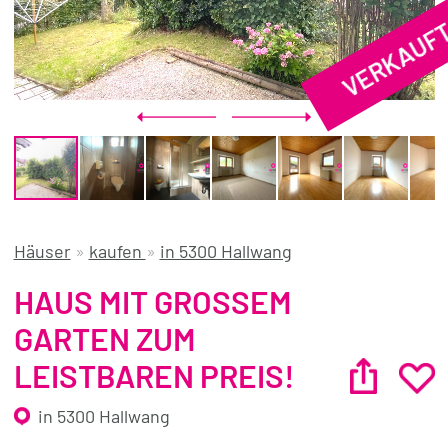
VERKAUF
REFERENZEN
ÜBER UNS
WISSENSWERTES
FÜR KÄUFER
FÜR VERKÄUFER
BLOG
Häuser
»
kaufen
»
in 5300 Hallwang
HAUS MIT GROSSEM G
ARTEN ZUM L
EISTBAREN PREIS!
in 5300 Hallwang