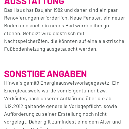
AUSSTATTUNG
auch einmal liebe Übernachtungsgäste auf einer
Schlafcouch bequem dableiben können.
Das Haus hat Baujahr 1982 und daher sind ein paar
Renovierungen erforderlich. Neue Fenster, ein neuer
Es gibt hier gleich zwei Badezimmer, eines davon
Boden und auch ein neues Bad würden ihm gut
mit Tageslicht, Badewanne und Doppelwaschtisch
stehen. Geheizt wird elektrisch mit
und das andere mit Dusche. Extra: das Gäste-WC.
Nachtspeicheröfen, die könnten auf eine elektrische
Immer praktisch, wenn es da ist.
Fußbodenheizung ausgetauscht werden.
Die Küche ist klassisch ausgestattet und hat alles,
was Sie brauchen. Einen Herd mit Cerankochfeld
SONSTIGE ANGABEN
inkl. Dunstabzugshaube, Kühlschrank und Backofen.
Hinweis gemäß Energieausweisvorlagegesetz: Ein
Der praktische Hauswirtschaftsraum gleich neben
Energieausweis wurde vom Eigentümer bzw.
der Küche bietet Stauraum genug für
Verkäufer, nach unserer Aufklärung über die ab
Waschmaschine, Trockner und Vorräte.
1.12.2012 geltende generelle Vorlagepflicht, sowie
Aufforderung zu seiner Erstellung noch nicht
Und zum Haus gehört eine Doppelgarage.
vorgelegt. Daher gilt zumindest eine dem Alter und