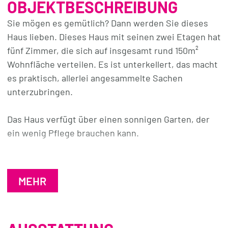
OBJEKTBESCHREIBUNG
Sie mögen es gemütlich? Dann werden Sie dieses
Haus lieben. Dieses Haus mit seinen zwei Etagen hat
fünf Zimmer, die sich auf insgesamt rund 150m²
Wohnfläche verteilen. Es ist unterkellert, das macht
es praktisch, allerlei angesammelte Sachen
unterzubringen.
Das Haus verfügt über einen sonnigen Garten, der
ein wenig Pflege brauchen kann.
SO WOHNEN SIE HIER. Das überaus große helle
Wohnzimmer ist wirklich hell, es hat vier Fenster und
MEHR
eine Terrassentür. Die vier weiteren Räume in der
oberen Etage bieten sich als Schlaf- und auch als
Kinderzimmer an oder als privates Refugium, in dem