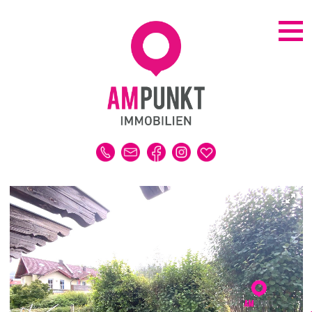
KAUFEN | MIETEN
ALLE IMMOBILIEN
HAUS
WOHNUNG
GRUNDSTÜCK
GEWERBE
DUBAI-IMMOBILIEN
REFERENZEN
MERKLISTE
VERKAUFEN | VERMIETEN
IMMOBILIENBEWERTUNG