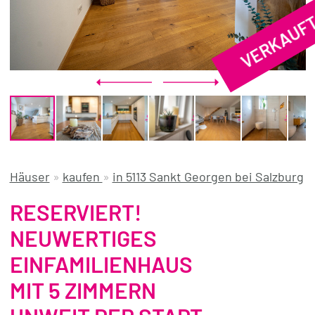
VERKAUF
REFERENZEN
ÜBER UNS
WISSENSWERTES
FÜR KÄUFER
FÜR VERKÄUFER
BLOG
Häuser
»
kaufen
»
in 5113 Sankt Georgen bei Salzburg
RESERVIERT!
NEUWERTIGES
EINFAMILIENHAUS
MIT 5 ZIMMERN