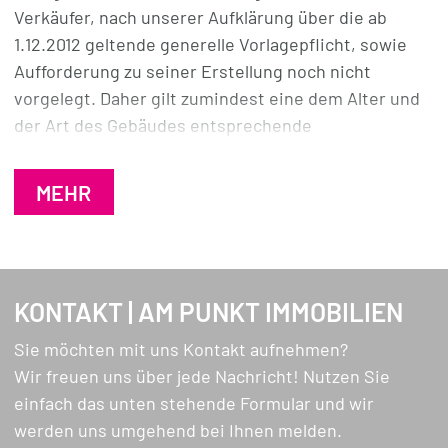
übersichtlich. Sie hat genügend Stauraum, sodass
Verkäufer, nach unserer Aufklärung über die ab
keine Unordnung entstehen kann, und gegen
1.12.2012 geltende generelle Vorlagepflicht, sowie
leckere Kochdüfte hilft der extra-leise Muldenlüfter
Aufforderung zu seiner Erstellung noch nicht
im Ceranfeld.
vorgelegt. Daher gilt zumindest eine dem Alter und
der Art des Gebäudes entsprechende
Direkt neben dem Eingang liegt ein Zimmer mit gut
Gesamtenergieeffizienz als vereinbart. Wir
15m², vielleicht ein Hobby- oder Arbeitszimmer,
übernehmen keinerlei Gewähr oder Haftung für die
MEHR
schön ruhig und auch hell.
tatsächliche Energieeffizienz der angebotenen
Immobilie.
Drei weitere Räume – sie haben gut 23, 17 und 11m² –
bieten sich zum Schlafen für Sie und die Kinder und
sogar für liebe Hausgäste an.
KONTAKT | AM PUNKT IMMOBILIEN
Sie möchten mit uns Kontakt aufnehmen?
BAD HOCH ZWEI. Es gibt sowohl ein Duschbad im
Wir freuen uns über jede Nachricht! Nutzen Sie
Erdgeschoss als auch ein Wannenbad mit hübschen
einfach das unten stehende Formular und wir
Armaturen neueren Datums im Obergeschoss. Sie
werden uns umgehend bei Ihnen melden.
zeigen sich mit XXL-Fliesen und moderner