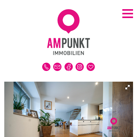
KAUFEN | MIETEN
ALLE IMMOBILIEN
HAUS
WOHNUNG
GRUNDSTÜCK
GEWERBE
DUBAI-IMMOBILIEN
REFERENZEN
MERKLISTE
VERKAUFEN | VERMIETEN
IMMOBILIENBEWERTUNG