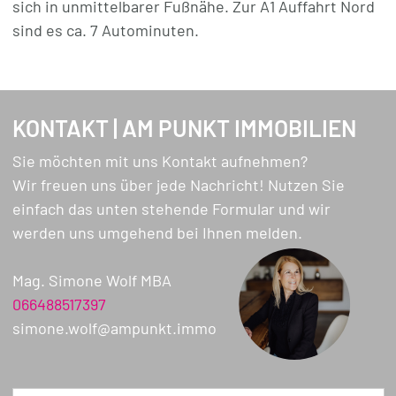
sich in unmittelbarer Fußnähe. Zur A1 Auffahrt Nord
Interesse? Wir freuen uns von Ihnen zu hören!
sind es ca. 7 Autominuten.
KONTAKT | AM PUNKT IMMOBILIEN
Sie möchten mit uns Kontakt aufnehmen?
Wir freuen uns über jede Nachricht! Nutzen Sie
einfach das unten stehende Formular und wir
werden uns umgehend bei Ihnen melden.
Mag. Simone Wolf MBA
066488517397
simone.wolf@ampunkt.immo