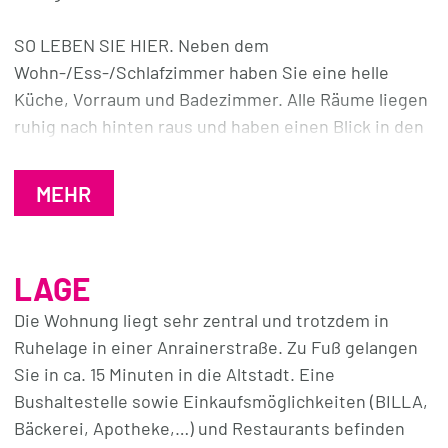
SO LEBEN SIE HIER. Neben dem
Wohn-/Ess-/Schlafzimmer haben Sie eine helle
Küche, Vorraum und Badezimmer. Alle Räume liegen
ruhig nach hinten raus und haben einen Blick in den
ruhigen Innenhof. Die geräumige Küche mit viel
Tageslicht ist ein leerer Raum und wartet auf Ihre
MEHR
Ideen.
Im Bad gibt es ein Dusche mit modernen Fliesen,
LAGE
Waschbecken mit Unterschrank und WC.
Die Waschmaschine findet entweder in der Küche
Die Wohnung liegt sehr zentral und trotzdem in
Platz oder Sie nutzen die Waschküche im Keller.
Ruhelage in einer Anrainerstraße. Zu Fuß gelangen
Sie in ca. 15 Minuten in die Altstadt. Eine
Ihr Auto parken Sie direkt vor dem Haus am
Bushaltestelle sowie Einkaufsmöglichkeiten (BILLA,
allgemeinen Parkplatz.
Bäckerei, Apotheke,…) und Restaurants befinden