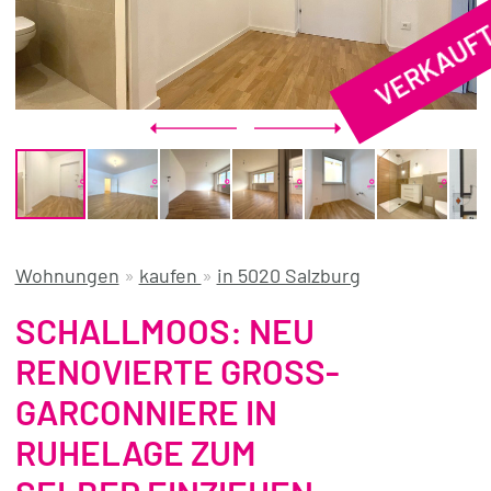
VERKAUF
REFERENZEN
ÜBER UNS
WISSENSWERTES
FÜR KÄUFER
FÜR VERKÄUFER
BLOG
Wohnungen
»
kaufen
»
in 5020 Salzburg
SCHALLMOOS: NEU
RENOVIERTE GROSS-
GARCONNIERE IN
RUHELAGE ZUM