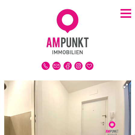
KAUFEN | MIETEN
ALLE IMMOBILIEN
HAUS
WOHNUNG
GRUNDSTÜCK
GEWERBE
DUBAI-IMMOBILIEN
REFERENZEN
MERKLISTE
VERKAUFEN | VERMIETEN
IMMOBILIENBEWERTUNG