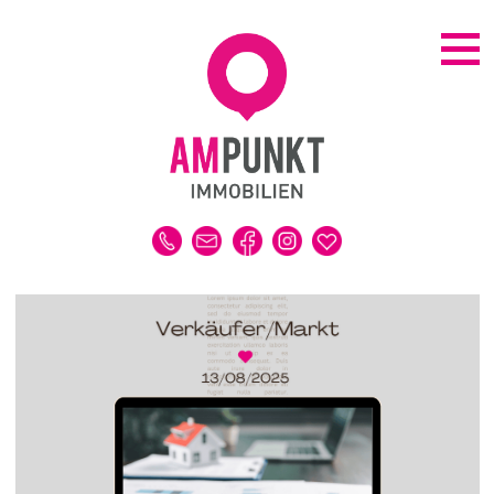
KAUFEN | MIETEN
ALLE IMMOBILIEN
HAUS
WOHNUNG
GRUNDSTÜCK
GEWERBE
DUBAI-IMMOBILIEN
REFERENZEN
MERKLISTE
VERKAUFEN | VERMIETEN
IMMOBILIENBEWERTUNG