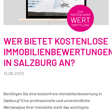
REFERENZEN
ZUR
KOSTENLOSEN
WERT
ÜBER UNS
ERMITTLUNG
WISSENSWERTES
WER BIETET KOSTENLOSE
FÜR KÄUFER
IMMOBILIENBEWERTUNGE
FÜR VERKÄUFER
IN SALZBURG AN?
BLOG
13.08.2025
Benötigen Sie eine kostenfreie Immobilienbewertung in
Salzburg? Eine professionelle und unverbindliche
Wertanalyse Ihrer Immobilie stellt das wichtigste