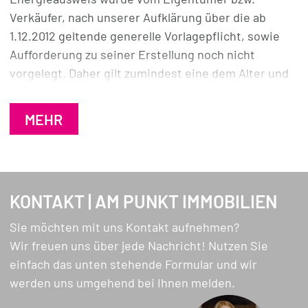
Kindergarten in Schlenderweite, das sichere,
Verkäufer, nach unserer Aufklärung über die ab
kinderliebe Umfeld und die vielen Möglichkeiten zum
1.12.2012 geltende generelle Vorlagepflicht, sowie
Spielen und Naturerleben werden Ihnen die
Aufforderung zu seiner Erstellung noch nicht
Gewissheit schenken, dass Ihr Kind hier eine
vorgelegt. Daher gilt zumindest eine dem Alter und
behütete Kindheit haben werden.
der Art des Gebäudes entsprechende
Gesamtenergieeffizienz als vereinbart. Wir
MEHR
Sie möchten mehr über diese Wohnung erfahren?
übernehmen keinerlei Gewähr oder Haftung für die
Gerne senden wir Ihnen unser ausführliches Exposé
tatsächliche Energieeffizienz der angebotenen
und vereinbaren mit Ihnen einen
Immobilie.
Besichtigungstermin!
KONTAKT | AM PUNKT IMMOBILIEN
Sie möchten mit uns Kontakt aufnehmen?
Wir freuen uns über jede Nachricht! Nutzen Sie
einfach das unten stehende Formular und wir
werden uns umgehend bei Ihnen melden.