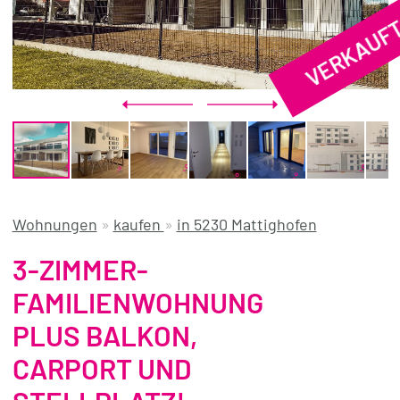
VERKAUF
REFERENZEN
ÜBER UNS
WISSENSWERTES
FÜR KÄUFER
FÜR VERKÄUFER
BLOG
Wohnungen
»
kaufen
»
in 5230 Mattighofen
3-ZIMMER-
FAMILIENWOHNUNG
PLUS BALKON,
CARPORT UND