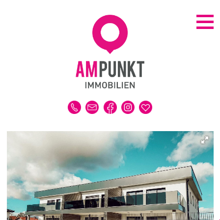
KAUFEN | MIETEN
ALLE IMMOBILIEN
HAUS
WOHNUNG
GRUNDSTÜCK
GEWERBE
DUBAI-IMMOBILIEN
REFERENZEN
MERKLISTE
VERKAUFEN | VERMIETEN
IMMOBILIENBEWERTUNG