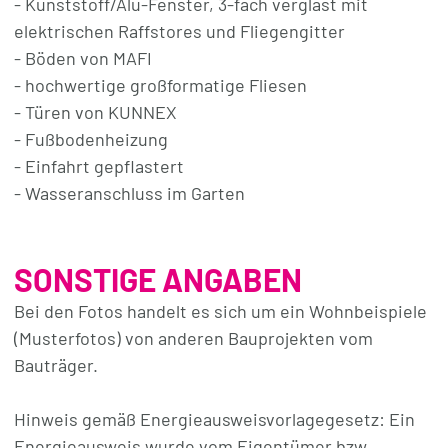
- Kunststoff/Alu-Fenster, 3-fach verglast mit
elektrischen Raffstores und Fliegengitter
Beim Boden haben Sie die Wahl: bei der Firma MAFI
- Böden von MAFI
wählen Sie den Parkettboden aus und beim
- hochwertige großformatige Fliesen
Bauzentrum Hannak die Fliesen.
- Türen von KUNNEX
- Fußbodenheizung
Ihr Auto können Sie ganz bequem direkt vor der
- Einfahrt gepflastert
Wohnung abstellen, zur Wohnung gehört ein Carport
- Wasseranschluss im Garten
(Kaufpreis € 12.000,-) und ein Stellplatz (Kaufpreis
€ 5.000,-). Einen Keller gibt es nicht, dafür einen fast
6m² großen, absperrbaren Abstellraum direkt beim
SONSTIGE ANGABEN
Carport.
Bei den Fotos handelt es sich um ein Wohnbeispiele
(Musterfotos) von anderen Bauprojekten vom
UNSERE PERSÖNLICHE MEINUNG. Wenn Sie ein
Bauträger.
Zuhause suchen, das sich für das glückliche
Großwerden mit Ihrem Kind perfekt eignet, dann
Hinweis gemäß Energieausweisvorlagegesetz: Ein
kaufen Sie hier richtig. Die nahen Schulen oder der
Energieausweis wurde vom Eigentümer bzw.