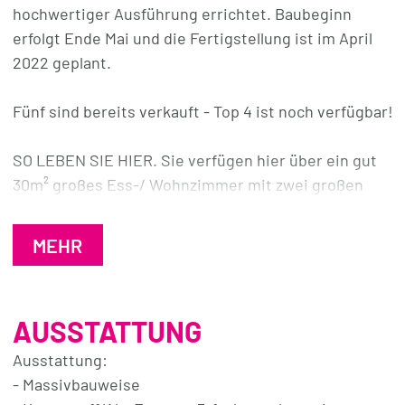
hochwertiger Ausführung errichtet. Baubeginn
erfolgt Ende Mai und die Fertigstellung ist im April
2022 geplant.
Fünf sind bereits verkauft - Top 4 ist noch verfügbar!
SO LEBEN SIE HIER. Sie verfügen hier über ein gut
30m² großes Ess-/ Wohnzimmer mit zwei großen
Schiebetüren zum 15m² großen Balkon hin und einem
schönen Blick ins Grün.
MEHR
Zwei weitere Zimmer – eines davon mit gut 12m² und
eines mit fast 14m² bieten sich als Schlaf- und
AUSSTATTUNG
Kinderzimmer oder auch als Arbeitszimmer an.
Ausstattung:
Das BAD hat eine bodenebene Dusche, Waschbecken
- Massivbauweise
und WC. Und Tageslicht!