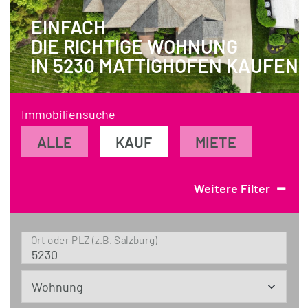
EINFACH
REFERENZEN
DIE RICHTIGE WOHNUNG
ÜBER UNS
IN 5230 MATTIGHOFEN KAUFEN
WISSENSWERTES
FÜR KÄUFER
Immobiliensuche
FÜR VERKÄUFER
ALLE
KAUF
MIETE
BLOG
-
Weitere Filter
Ort oder PLZ (z.B. Salzburg)