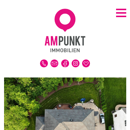
KAUFEN | MIETEN
ALLE IMMOBILIEN
HAUS
WOHNUNG
GRUNDSTÜCK
GEWERBE
DUBAI-IMMOBILIEN
REFERENZEN
MERKLISTE
VERKAUFEN | VERMIETEN
IMMOBILIENBEWERTUNG