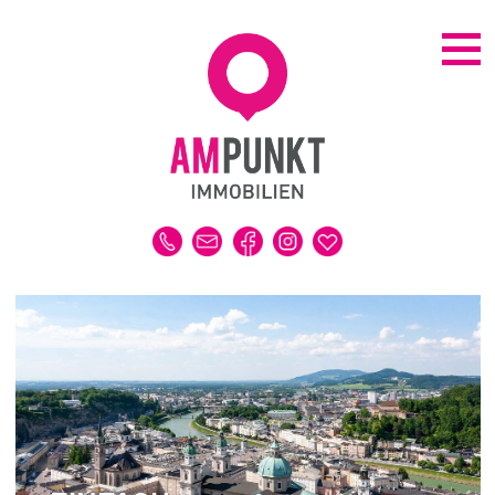
KAUFEN | MIETEN
ALLE IMMOBILIEN
HAUS
WOHNUNG
GRUNDSTÜCK
GEWERBE
DUBAI-IMMOBILIEN
REFERENZEN
MERKLISTE
VERKAUFEN | VERMIETEN
IMMOBILIENBEWERTUNG