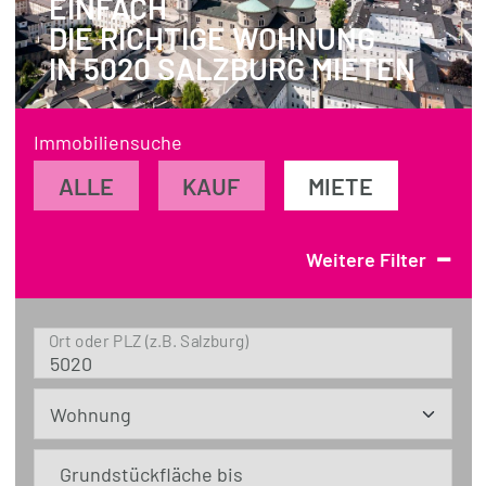
EINFACH
DIE RICHTIGE WOHNUNG
REFERENZEN
IN 5020 SALZBURG MIETEN
ÜBER UNS
WISSENSWERTES
Immobiliensuche
FÜR KÄUFER
ALLE
KAUF
MIETE
FÜR VERKÄUFER
-
Weitere Filter
BLOG
Ort oder PLZ (z.B. Salzburg)
Grundstückfläche bis