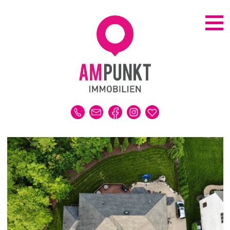
KAUFEN | MIETEN
ALLE IMMOBILIEN
HAUS
WOHNUNG
GRUNDSTÜCK
GEWERBE
DUBAI-IMMOBILIEN
REFERENZEN
MERKLISTE
VERKAUFEN | VERMIETEN
IMMOBILIENBEWERTUNG