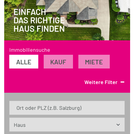
EINFACH
REFERENZEN
DAS RICHTIGE
ÜBER UNS
HAUS FINDEN
WISSENSWERTES
FÜR KÄUFER
Immobiliensuche
FÜR VERKÄUFER
ALLE
KAUF
MIETE
BLOG
-
Weitere Filter
Ort oder PLZ (z.B. Salzburg)