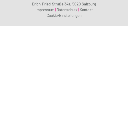
Erich-Fried-Straße 34a, 5020 Salzburg
Impressum
|
Datenschutz
|
Kontakt
Cookie-Einstellungen