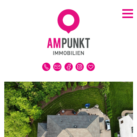
KAUFEN | MIETEN
ALLE IMMOBILIEN
HAUS
WOHNUNG
GRUNDSTÜCK
GEWERBE
DUBAI-IMMOBILIEN
REFERENZEN
MERKLISTE
VERKAUFEN | VERMIETEN
IMMOBILIENBEWERTUNG